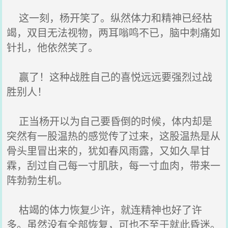
这一刻，杨开笑了。纵然体力和精神已经枯
竭，双目无法视物，两耳嗡鸣不已，脑中刺痛如
针扎，他依然笑了。
赢了！这种战胜自己的喜悦远远要强烈过战
胜别人！
正当杨开以为自己要昏倒的时候，体内却是
突然有一股温热的感觉传了过来，这股温热是从
骨头里冒出来的，犹如春风雨露，又如久旱甘
霖，刮过自己每一寸肌肤，每一寸血肉，带来一
阵勃勃生机。
枯竭的体力恢复少许，就连精神也好了许
多。虽然没有全部恢复，可也不至于就此昏迷。