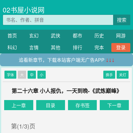
02书屋小说网
搜索
首页
玄幻
武侠
都市
历史
网游
科幻
言情
其他
排行
完本
登录
追看新章节，下载本站客户端无广告APP
↓↓↓
字体
大
中
小
换手
关灯
第二十六章 小人报仇，一天到晚-《武炼巅峰》
上一章
目录
存书签
下一章
第(1/3)页