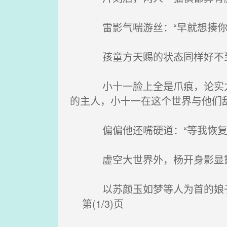
雷影气喘游丝：“早就想揍你一
孩童方天赐的状态同样好不到哪
小十一脸上全是爪痕，论实力，
的主人，小十一在这个世界与他们
偏偏他还嘴硬道：“等我恢复一
虚空大世界外，杨开身影显露，
以苏颜玉如梦等人为首的娘子团
第(1/3)页