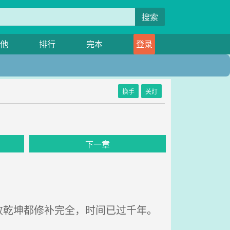
搜索
他
排行
完本
登录
换手
关灯
下一章
乾坤都修补完全，时间已过千年。