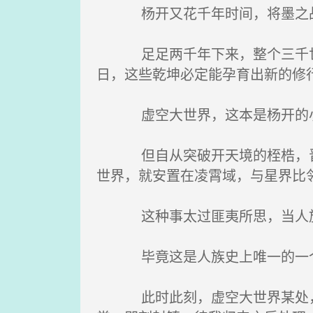
杨开又花千年时间，将墨之战
足足两千年下来，整个三千世界
日，这些乾坤必定能孕育出新的修
虚空大世界，这本是杨开的小乾
但自从突破开天境的桎梏，晋升
世界，就安置在凌霄域，与星界比
这种事太过匪夷所思，当人族的
毕竟这是人族史上唯一的一个创
此时此刻，虚空大世界某处，杨