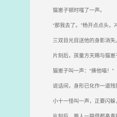
猫崽子顿时嗤了一声。
“那我去了。”杨开点点头，冲
三双目光目送他的身影消失
片刻后，孩童方天赐与猫崽子雷
猫崽子叫一声：“揍他喵！”
说话间，身形已化作一道残影扑
小十一怪叫一声，正要闪躲，却
片刻后，两人一猫俱都鼻青脸