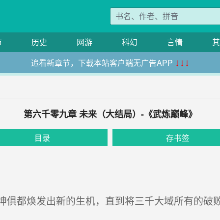
市
历史
网游
科幻
言情
其
追看新章节，下载本站客户端无广告APP
↓↓↓
第六千零九章 未来（大结局）-《武炼巅峰》
目录
存书签
都焕发出新的生机，直到将三千大域所有的破败