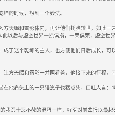
坤的时候，想到一个妙法。
天赐和雷影体内，再让他们托胎转世，如此一来
从此以后与虚空世界一损俱损，一荣俱荣，虚空世
了这个乾坤的主人，也方便他们日后成长，可以
方天赐和雷影一并照看着，他接下来的行程，不
他肩头上的一只猫崽子也猛点头，口吐人言：“喵
我跟十恶不赦的混蛋一样，好歹对前辈报以最起码