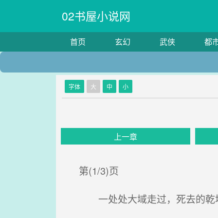
02书屋小说网
首页
玄幻
武侠
都
字体
大
中
小
上一章
第(1/3)页
一处处大域走过，死去的乾坤俱