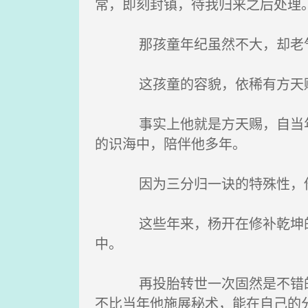
常，即刻封镇，待我归来之后处理。
那孩童年纪虽然不大，却老气横
这孩童的容貌，依稀有方天赐
事实上他就是方天赐，自当年杨
的识海中，陪伴他多年。
因为三分归一诀的特殊性，他们
这些年来，杨开在修补乾坤的同
中。
再投胎转世一次固然是不错的选
不比当年他施展秘术，能在自己的