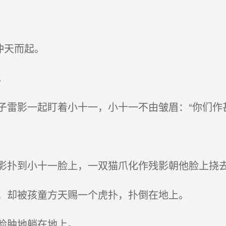
天而起。
。
影一起盯着小十一，小十一不由皱眉：“你们作甚
到小十一脸上，一双猫爪化作残影朝他脸上挠
被孩童方天赐一个虎扑，扑倒在地上。
肿地躺在地上。