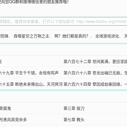
记向您QQ群和微博微信里的朋友推荐哦！
欧阳锋
、
吞噬星空之万物之主
、
啊？她们都是真的？
、
全球游戏进化
、
言
第六百七十二章 世间美满，更应坚
六十九章 平生千千错，永恒有鸣声
局）
第六百六十八章 苍龙出岫已无敌，
六十五章 断绝未来佛出山，天河冥河
怕悔意
第六百六十四章 孽因成劫善因缘，
越诸天
 青面鬼
第三章 拔刀
 月黑风高竞命多
第七章 教头