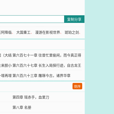
复制分享
天阿降临
、
大国重工
、
漫游在影视世界
、
琥珀之剑
、
固（大结
第六百七十一章 往昔忙里偷闲，而今真正得
生来胆小
闲
第六百六十七章 长生入局探行迹，自古龙王
一增再增
不死身
第六百六十三章 雕琢今古，诸界华章
倒序
第四章 瑶赤手，血里刀
第八章 名册