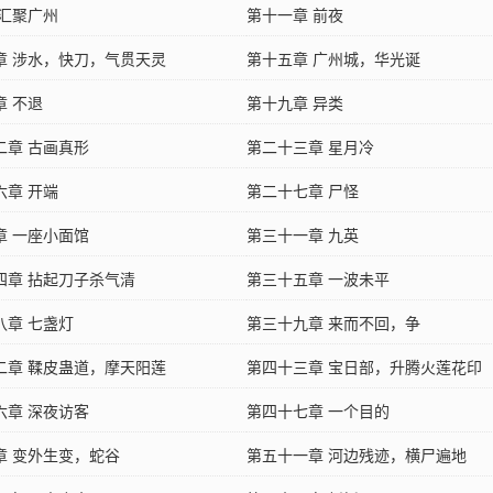
 汇聚广州
第十一章 前夜
章 涉水，快刀，气贯天灵
第十五章 广州城，华光诞
章 不退
第十九章 异类
二章 古画真形
第二十三章 星月冷
六章 开端
第二十七章 尸怪
章 一座小面馆
第三十一章 九英
四章 拈起刀子杀气清
第三十五章 一波未平
八章 七盏灯
第三十九章 来而不回，争
二章 鞣皮蛊道，摩天阳莲
第四十三章 宝日部，升腾火莲花印
六章 深夜访客
第四十七章 一个目的
章 变外生变，蛇谷
第五十一章 河边残迹，横尸遍地