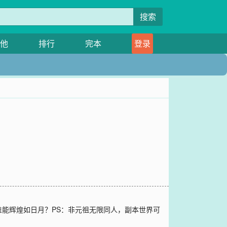
搜索
他
排行
完本
登录
能辉煌如日月？PS：非元祖无限同人，副本世界可