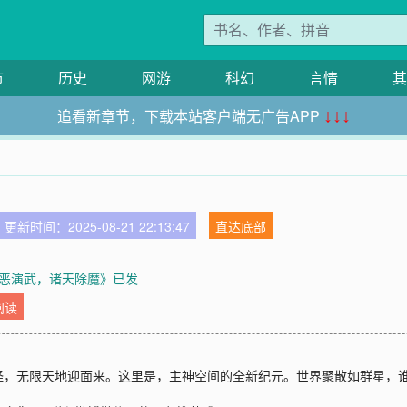
市
历史
网游
科幻
言情
其
追看新章节，下载本站客户端无广告APP
↓↓↓
更新时间：2025-08-21 22:13:47
直达底部
恶演武，诸天除魔》已发
阅读
怪，无限天地迎面来。这里是，主神空间的全新纪元。世界聚散如群星，谁