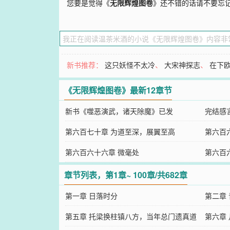
您要是觉得《
无限辉煌图卷
》还不错的话请不要忘
新书推荐：
这只妖怪不太冷
、
大宋神探志
、
在下
《无限辉煌图卷》最新12章节
新书《噬恶演武，诸天除魔》已发
完结感
第六百七十章 为道至深，展翼至高
第六百
第六百六十六章 微毫处
第六百
道再衍
章节列表，第1章~ 100章/共682章
第一章 日落时分
第二章
第五章 托梁换柱镇八方，当年总门遗真道
第六章