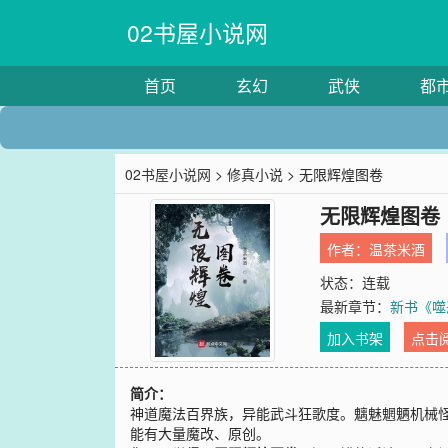
02书屋小说网
首页
玄幻
武侠
都
02书屋小说网
>
修真小说
> 无限辉煌图卷
无限辉煌图卷
作者：
温茶米酒
状态：连载
最新章节：
新书《噬
加入书架
点击
简介：
神道魔法百界族，异能武斗狂歌度。魑魅魍魉机械
能有大量魔改、原创。