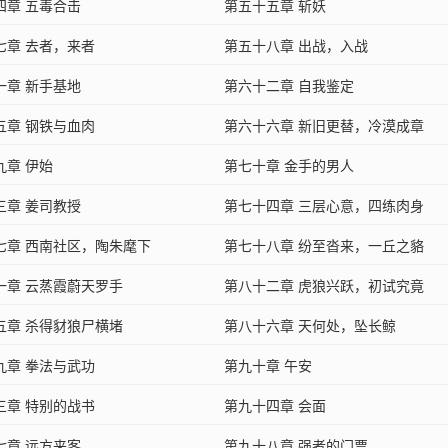
四章 五毒合击
第五十五章 斩妖
七章 去者，来者
第五十八章 出战，入战
一章 新手基地
第六十二章 自我鉴定
五章 钢铁与血肉
第六十六章 新旧更替，冷漠成章
九章 伊始
第七十章 金手的男人
三章 姜司教授
第七十四章 三层心意，四练肉身
七章 西南社区，陶朱麾下
第七十八章 纷至沓来，一丘之貉
一章 云蒸霞蔚天罗手
第八十二章 虎狼兴跃，初试究竟
五章 杀得豺狼尸横堵
第八十六章 天何处，坠长鲸
九章 拳法与武功
第九十章 午安
三章 特别的战书
第九十四章 会面
七章 远方来客
第九十八章 强者的门票