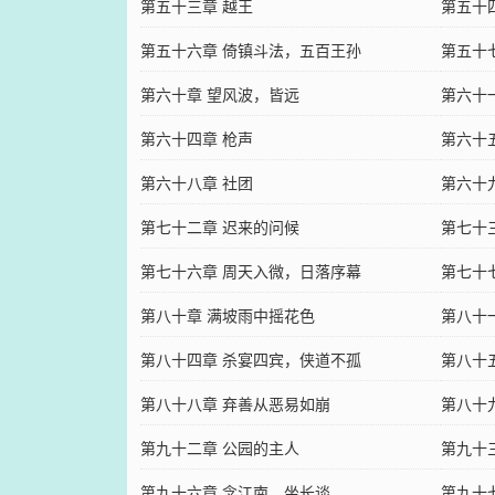
杂
第五十三章 越王
第五十
第五十六章 倚镇斗法，五百王孙
第五十
第六十章 望风波，皆远
第六十
第六十四章 枪声
第六十
第六十八章 社团
第六十
第七十二章 迟来的问候
第七十
第七十六章 周天入微，日落序幕
第七十
第八十章 满坡雨中摇花色
第八十
第八十四章 杀宴四宾，侠道不孤
第八十
第八十八章 弃善从恶易如崩
第八十
第九十二章 公园的主人
第九十
第九十六章 念江南，坐长谈
第九十