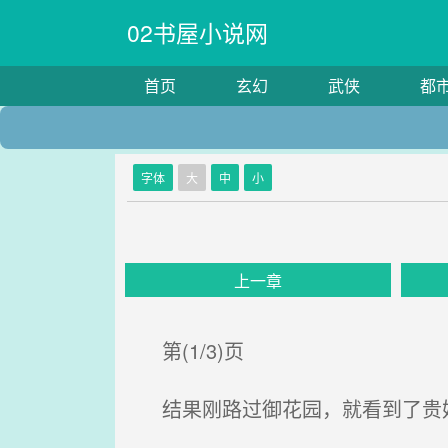
02书屋小说网
首页
玄幻
武侠
都
字体
大
中
小
上一章
第(1/3)页
结果刚路过御花园，就看到了贵妃