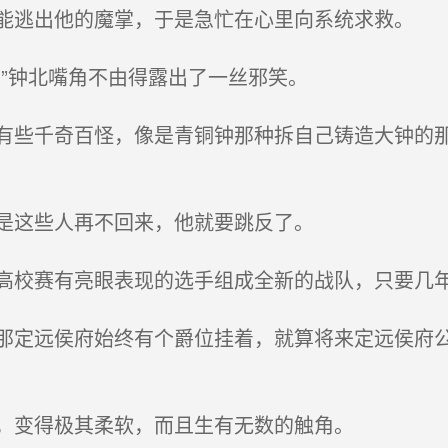
逃出他的魔掌，于是急忙在心里向系统求救。
”钟北嘴角不由得露出了一丝邪笑。
些千奇百怪，像是青铜钟那种拆自己铸造大钟的那
是这些人再不回来，他就要跳反了。
校赛有亮眼表现的选手组成全新的战队，只要几年
定远侯府始终有个爵位挂着，就算将来定远侯府公
。
，变得极其柔软，而且生有无数的触角。