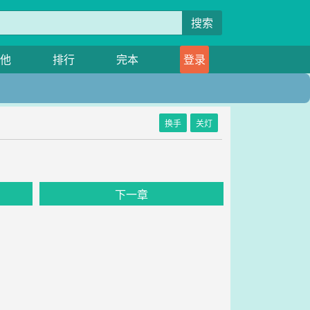
搜索
他
排行
完本
登录
换手
关灯
下一章