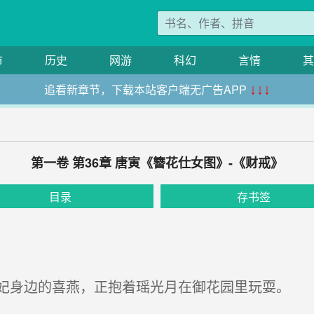
市
历史
网游
科幻
言情
其
追看新章节，下载本站客户端无广告APP
↓↓↓
第一卷 第36章 唐寅《簪花仕女图》-《财戒》
目录
存书签
身边的喜燕，正抱着瑶光月在御花园里玩耍。