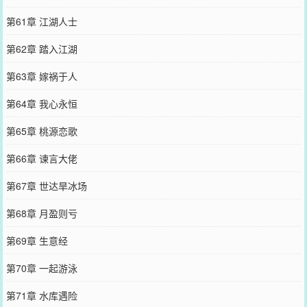
第61章 江湖人士
第62章 踏入江湖
第63章 嫁祸于人
第64章 我心永恒
第65章 桃源恋歌
第66章 谏言大佬
第67章 世达旱冰场
第68章 月盈则亏
第69章 生意经
第70章 一起游泳
第71章 水库遇险