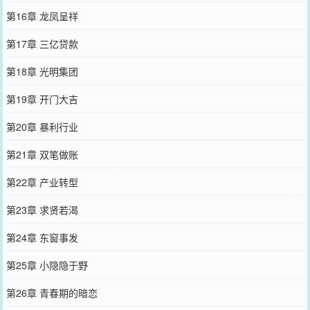
第16章 龙凤呈祥
第17章 三亿贷款
第18章 光明集团
第19章 开门大吉
第20章 暴利行业
第21章 双笔做账
第22章 产业转型
第23章 求贤若渴
第24章 东窗事发
第25章 小隐隐于野
第26章 青春期的暗恋