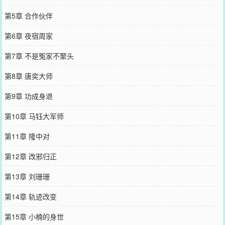
第5章 合作伙伴
第6章 夜宿周家
第7章 不是冤家不聚头
第8章 唐奕大师
第9章 功成身退
第10章 马钰大军师
第11章 隆中对
第12章 改邪归正
第13章 刘珊珊
第14章 轨迹改变
第15章 小楠的身世