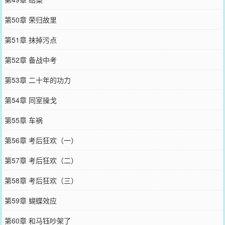
第50章 荣归故里
第51章 抹掉污点
第52章 备战中考
第53章 二十年的功力
第54章 同室操戈
第55章 车祸
第56章 考后狂欢（一）
第57章 考后狂欢（二）
第58章 考后狂欢（三）
第59章 蝴蝶效应
第60章 和马钰吵架了