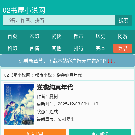
02书屋小说网
搜索
首页
玄幻
武侠
都市
历史
网游
科幻
言情
其他
排行
完本
登录
追看新章节，下载本站客户端无广告APP
↓↓↓
02书屋小说网
>
都市小说
> 逆袭纯真年代
逆袭纯真年代
作者：
夏树
更新时间：2025-12-03 00:11:19
状态：连载
最新章节：
夏树复出。
加入书架
点击阅读