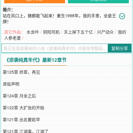
简介：
站在风口上，猪都能飞起来！重生1998年，我的手里，全是王
牌！
您要是觉得《
逆袭纯真年代
》还不错的话请不要忘记向您QQ群和微博
其它作品：
水龙吟
/
阴阳司机
/
天上掉下五个亿
/
兴尸动众
/
我的
微信里的朋友推荐哦！
人参老婆
/
复制分享
《逆袭纯真年代》最新12章节
第125章 终章，再见
退役声明
第124章 月余之后
第122章 大扩张的开始
第121章 出名要趁早
第121章 江湖事，江湖了