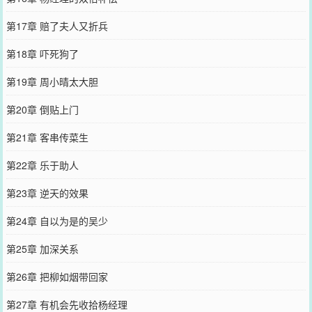
第17章 赔了夫人又折兵
第18章 吓死狗了
第19章 周小晴太大胆
第20章 倒贴上门
第21章 客串传菜生
第22章 乐于助人
第23章 逆天的效果
第24章 自以为是的吴少
第25章 加深关系
第26章 把柳如烟带回家
第27章 有机会先收拾杨经理