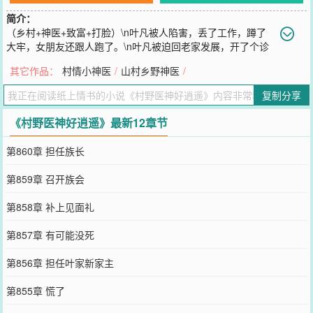
简介：
（乡村+神医+致富+打脸）\n叶凡被人陷害，丢了工作，蹲了
大牢，女朋友还跟人跑了。\n叶凡被迫回老家发展，开了个诊
所谋生。\n直到有一天，他得到叶家祖先传承，人生开始发生了改
其它作品：
村情小神医
/
山村乡野神医
/
变。\n他修仙，斩妖除魔，吊打一切邪门歪道。\n他学医，造福天
下，力压所有神医。\n叶凡一步步走上人生巅峰，顺便带着村民发家
复制分享
致富奔小康。\n闲时溜溜狗，钓钓鱼，生活逍遥快活。
您要是觉得《
村野医神好逍遥
》还不错的话请不要忘记向您QQ群和微
《村野医神好逍遥》最新12章节
博微信里的朋友推荐哦！
第860章 担任族长
第859章 召开族会
第858章 补上见面礼
第857章 有可能没死
第856章 担任叶家新家主
第855章 慌了