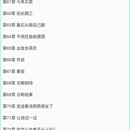
第61章 亏本买卖
第62章 招长期工
第63章 搬石头砸自己脚
第64章 不用在偷偷摸摸
第65章 出发去燕京
第66章 乔叔
第67章 秦家
第68章 另眼相待
第69章 诊断结果
第70章 变成秦诗雨男朋友了
第71章 让他试一试
第72章 你怎么会鬼手十三针？