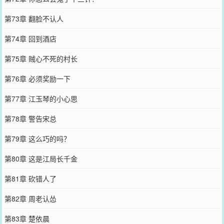
第73章 翻脸不认人
第74章 回到酒店
第75章 贼心不死的村长
第76章 必须奖励一下
第77章 江玉琴的小心思
第78章 警告宋总
第79章 这么巧的吗？
第80章 这是江局长千金
第81章 砍错人了
第82章 周老认怂
第83章 楚依晨