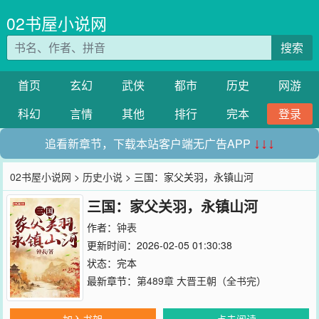
02书屋小说网
搜索
首页
玄幻
武侠
都市
历史
网游
科幻
言情
其他
排行
完本
登录
追看新章节，下载本站客户端无广告APP
↓↓↓
02书屋小说网
>
历史小说
> 三国：家父关羽，永镇山河
三国：家父关羽，永镇山河
作者：
钟表
更新时间：2026-02-05 01:30:38
状态：完本
最新章节：
第489章 大晋王朝（全书完）
加入书架
点击阅读