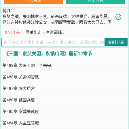
简介：
襄樊之战，关羽擒拿于禁，斩杀庞德，大败曹兵，威震华夏。
然江东孙权偷袭江陵公安，关羽腹背受敌，眼看大势已去，历
史悲剧要重演。关兴穿越而来，活捉徐晃，斩杀曹仁，威震三军。收
其它作品：
雪狼出击
/
官道巅峰
/
名将美女，发展现代军事，打造最牛铁军。关兴本来只是想救父亲，
一不小心夺了天下。
复制分享
您要是觉得《
三国：家父关羽，永镇山河
》还不错的话请不要忘记向
您QQ群和微博微信里的朋友推荐哦！
《三国：家父关羽，永镇山河》最新12章节
第489章 大晋王朝（全书完）
第488章 关索的智慧
第487章 强大后宫
第486章 魏国兵变
第485章 安葬关武侯
第484章 入主江陵城