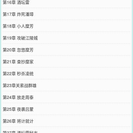
第16章 酒坛雷
第17章 炸死潘璋
第18章 小人糜芳
第19章 攻破江陵城
第20章 忽悠糜芳
第21章 查抄糜家
第22章 秒杀凌统
第23章关索战群雄
第24章 放走周泰
第25章 夜袭吕蒙
第26章 将计就计
第27章 酒坛雷秘方