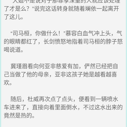
“大姐不是说对于那罪孽深重的人就应该处理
了才是么？”说完这话转身就随着斓依一起离开
了这儿。
“司马桓，你做什么！”慕容白血气冲上头，气
的眼睛都红了，长剑愤怒地指着司马桓的脖子怒
喝说道。
冀瑾眉看向何亚非慈爱有加，俨然已经把自
己当做了他的母亲，亚非这孩子她是越看越喜
欢。
随后，杜威再次点了点头，便看到一辆喷水
车进来了，直接向着里面倒水，不过这水出来的
竟然是热的。