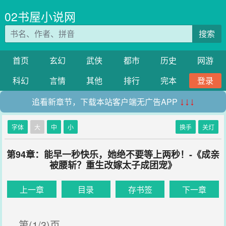
02书屋小说网
搜索
首页
玄幻
武侠
都市
历史
网游
科幻
言情
其他
排行
完本
登录
追看新章节，下载本站客户端无广告APP
↓↓↓
字体
大
中
小
换手
关灯
第94章：能早一秒快乐，她绝不要等上两秒！-《成亲
被腰斩？重生改嫁太子成团宠》
上一章
目录
存书签
下一章
第(1/3)页