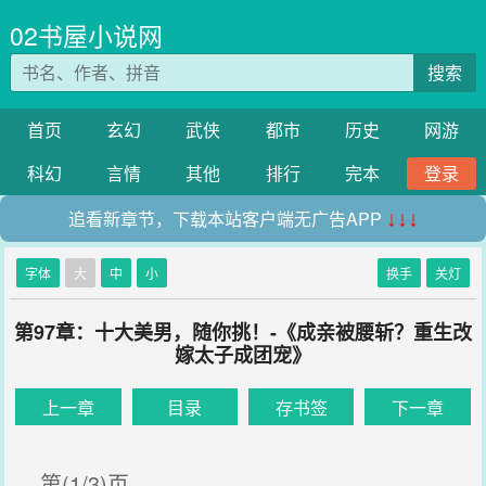
02书屋小说网
搜索
首页
玄幻
武侠
都市
历史
网游
科幻
言情
其他
排行
完本
登录
追看新章节，下载本站客户端无广告APP
↓↓↓
字体
大
中
小
换手
关灯
第97章：十大美男，随你挑！-《成亲被腰斩？重生改
嫁太子成团宠》
上一章
目录
存书签
下一章
第(1/3)页