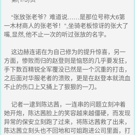
“张放张老爷？难道说……是那位号称大6第
一木材商人的张老爷！”,坐骑老板惊讶的张大了
嘴,显然,他不止一次的听过张放的名字。
这边赫连诺在为自己修为的提升惊喜，另一
方面，惨败而归的赵登则是恼怒的几乎要发狂，
手下数百精锐全军覆没已然是一个沉重的打击，
之后面对华服老者的溃败，更是在赵登本就流血
不止的伤口上又捅上了狠狠的一刀。
记者一逮到陈达茜，一连串的问题立刻冲着
她开炮，陈达茜脸上的笑容越来越僵硬，而发现
异常的保安立刻跑了过来，将陈达茜救了出来，
陈达茜立刻头也不回地和可姐跑进公司里面，打