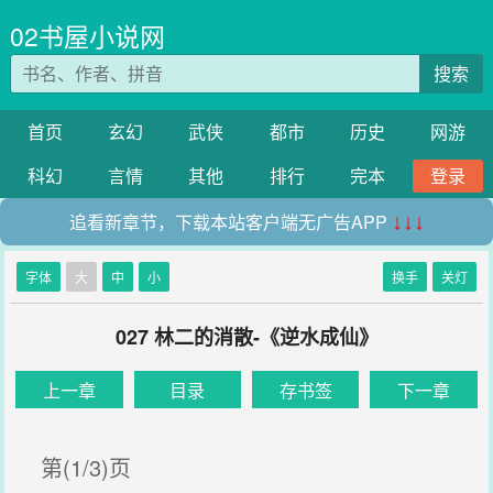
02书屋小说网
搜索
首页
玄幻
武侠
都市
历史
网游
科幻
言情
其他
排行
完本
登录
追看新章节，下载本站客户端无广告APP
↓↓↓
字体
大
中
小
换手
关灯
027 林二的消散-《逆水成仙》
上一章
目录
存书签
下一章
第(1/3)页