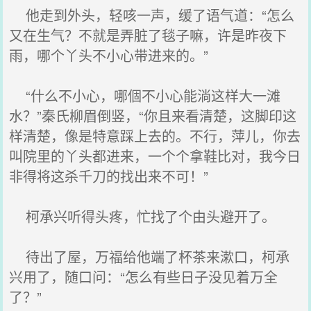
他走到外头，轻咳一声，缓了语气道：“怎么
又在生气？不就是弄脏了毯子嘛，许是昨夜下
雨，哪个丫头不小心带进来的。”
“什么不小心，哪個不小心能淌这样大一滩
水？”秦氏柳眉倒竖，“你且来看清楚，这脚印这
样清楚，像是特意踩上去的。不行，萍儿，你去
叫院里的丫头都进来，一个个拿鞋比对，我今日
非得将这杀千刀的找出来不可！”
柯承兴听得头疼，忙找了个由头避开了。
待出了屋，万福给他端了杯茶来漱口，柯承
兴用了，随口问：“怎么有些日子没见着万全
了？”