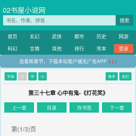
02书屋小说网
搜索
首页
玄幻
武侠
都市
历史
网游
科幻
言情
其他
排行
完本
登录
追看新章节，下载本站客户端无广告APP
↓↓↓
字体
大
中
小
换手
关灯
第三十七章 心中有鬼-《灯花笑》
上一章
目录
存书签
下一章
第(1/3)页