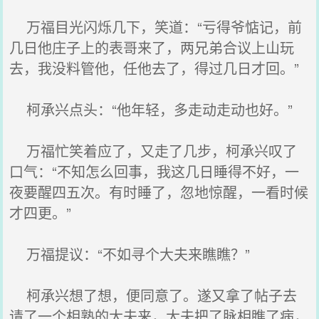
万福目光闪烁几下，笑道：“亏得爷惦记，前
几日他庄子上的表哥来了，两兄弟合议上山玩
去，我没料管他，任他去了，得过几日才回。”
柯承兴点头：“他年轻，多走动走动也好。”
万福忙笑着应了，又走了几步，柯承兴叹了
口气：“不知怎么回事，我这几日睡得不好，一
夜要醒四五次。有时睡了，忽地惊醒，一看时候
才四更。”
万福提议：“不如寻个大夫来瞧瞧？”
柯承兴想了想，便同意了。遂又拿了帖子去
请了一个相熟的大夫来，大夫把了脉相瞧了病，