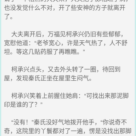
也没发觉什么不对，开了些安神的方子就离开
了。
大夫离开后，万福见柯承兴仍旧有些郁郁，
宽慰他道：“老爷宽心，许是天气热了，人不舒
坦。等这几贴药服了再瞧瞧。”
柯承兴点头，又去外头转了一圈，待回到
屋，发现秦氏正坐在屋里生闷气。
柯承兴笑着上前握住她肩：“可找出来那泥脚
印是谁的了？”
“没有！”秦氏没好气地拨开他手，“你说奇不
奇，这院里的丫鬟都对了一遍，愣是没找出那脚