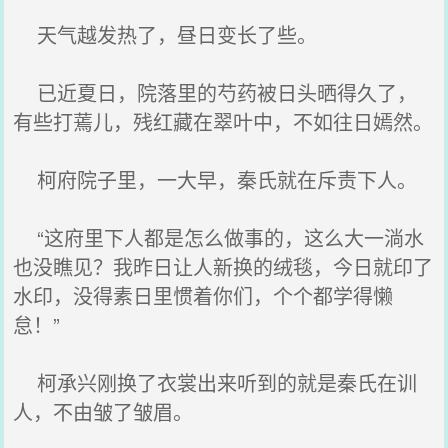
天气越发热了，昼日变长了些。
已近夏日，院落里的芍药被日头晒得久了，
有些打蔫儿，残红藏在翠叶中，不如往日嫣然。
柯府院子里，一大早，秦氏就在斥责下人。
“这府里下人都是怎么做事的，这么大一淌水
也没瞧见？我昨日让人新换的绒毯，今日就印了
水印，没得素日里惯着你们，个个都学得懒
怠！”
柯承兴刚换了衣裳出来听到的就是秦氏在训
人，不由皱了皱眉。