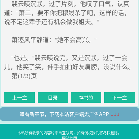
裴云暎沉默，过了片刻，他叹了口气，认真
道：“萧二，要不你把穆晟杀了吧，这样的话，
说不定这辈子还有机会做我姐夫。”
萧逐风平静道：“她不会高兴。”
“也是。”裴云暎说完，又是沉默，过了一会
儿，他笑了笑，伸手拍拍好友肩膀，没说什么。
第(1/3)页
上一章
目录
存书签
下一章
追看新章节，下载本站客户端无广告APP
↓↓↓
本站所有收录的内容均来自互联网，如有侵权我们将尽快删除。
网站地图