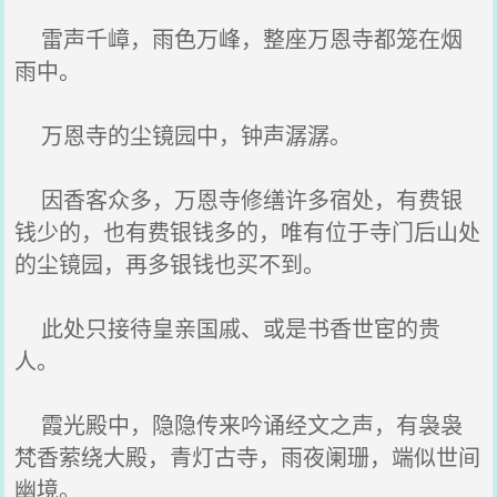
雷声千嶂，雨色万峰，整座万恩寺都笼在烟
雨中。
万恩寺的尘镜园中，钟声潺潺。
因香客众多，万恩寺修缮许多宿处，有费银
钱少的，也有费银钱多的，唯有位于寺门后山处
的尘镜园，再多银钱也买不到。
此处只接待皇亲国戚、或是书香世宦的贵
人。
霞光殿中，隐隐传来吟诵经文之声，有袅袅
梵香萦绕大殿，青灯古寺，雨夜阑珊，端似世间
幽境。