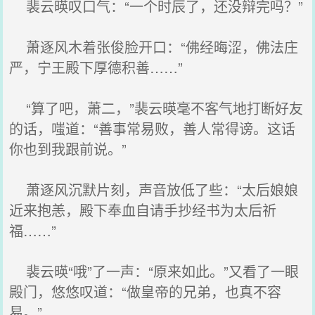
裴云暎叹口气：“一个时辰了，还没辩完吗？”
萧逐风木着张俊脸开口：“佛经晦涩，佛法庄
严，宁王殿下厚德积善……”
“算了吧，萧二，”裴云暎毫不客气地打断好友
的话，嗤道：“善事常易败，善人常得谤。这话
你也到我跟前说。”
萧逐风沉默片刻，声音放低了些：“太后娘娘
近来抱恙，殿下奉血自请手抄经书为太后祈
福……”
裴云暎“哦”了一声：“原来如此。”又看了一眼
殿门，悠悠叹道：“做皇帝的兄弟，也真不容
易。”