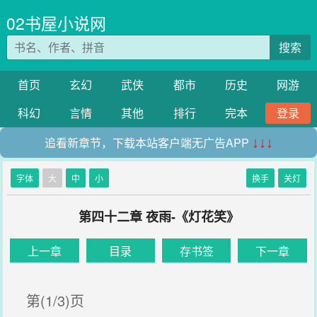
02书屋小说网
搜索
首页
玄幻
武侠
都市
历史
网游
科幻
言情
其他
排行
完本
登录
追看新章节，下载本站客户端无广告APP
↓↓↓
字体
大
中
小
换手
关灯
第四十二章 夜雨-《灯花笑》
上一章
目录
存书签
下一章
第(1/3)页