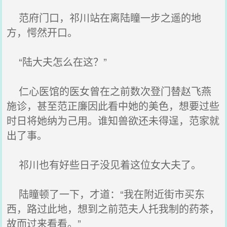
范府门口，祁川站在离陆瞳一步之遥的地
方，愕然开口。
“陆大夫怎么在这？”
仁心医馆的医女曾在之前数次登门替赵飞燕
施诊，甚至范正廉因此看中她的美色，想要过些
时日将她纳为己用。谁知兽欲还未得逞，范家就
出了事。
祁川也有好些日子没见着这位女大夫了。
陆瞳顿了一下，才道：“我在附近街市买东
西，路过此地，想到之前范夫人托我制的药茶，
故而过来看看。”