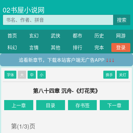
02书屋小说网
搜索
首页
玄幻
武侠
都市
历史
网游
科幻
言情
其他
排行
完本
登录
追看新章节，下载本站客户端无广告APP
↓↓↓
字体
大
中
小
换手
关灯
第八十四章 沉舟-《灯花笑》
上一章
目录
存书签
下一章
第(1/3)页