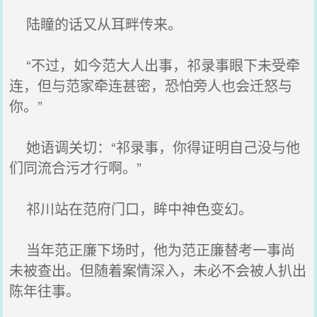
陆瞳的话又从耳畔传来。
“不过，如今范大人出事，祁录事眼下未受牵
连，但与范家牵连甚密，恐怕旁人也会迁怒与
你。”
她语调关切：“祁录事，你得证明自己没与他
们同流合污才行啊。”
祁川站在范府门口，眸中神色变幻。
当年范正廉下场时，他为范正廉替考一事尚
未被查出。但随着案情深入，未必不会被人扒出
陈年往事。