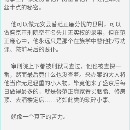
丝半点的秘密。
他可以做元安县替范正廉分忧的县尉，可以
做盛京审刑院空有名头并无实权的录事，但在范
正廉心中，他永远只是那个在族学中替他抄写功
课、鞍前马后的贱仆。
审刑院上下都被刑狱司查过，他也被查探一
番，然而最后竟什么也没查着。来办案的大人将
他当作无足轻重的小人物，毕竟他来了盛京后每
日做得最多的，就是替范正廉家眷买胭脂、修房
顶、去酒楼定席……诸如此类的琐碎小事。
就像一个真正的苦力。