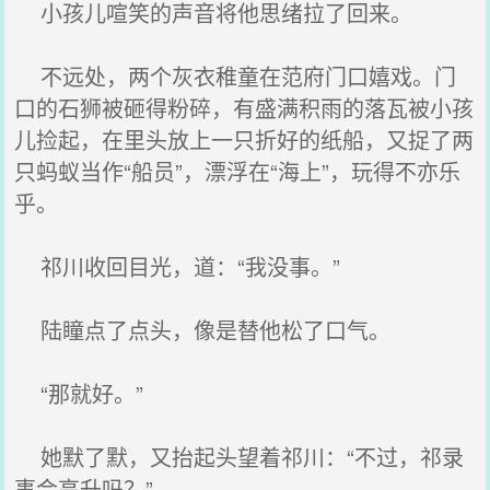
小孩儿喧笑的声音将他思绪拉了回来。
不远处，两个灰衣稚童在范府门口嬉戏。门
口的石狮被砸得粉碎，有盛满积雨的落瓦被小孩
儿捡起，在里头放上一只折好的纸船，又捉了两
只蚂蚁当作“船员”，漂浮在“海上”，玩得不亦乐
乎。
祁川收回目光，道：“我没事。”
陆瞳点了点头，像是替他松了口气。
“那就好。”
她默了默，又抬起头望着祁川：“不过，祁录
事会高升吗？”