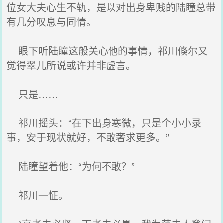
位女大夫心生不轨，是以对出身卑贱的陆瞳总带
有几分叹息与同情。
眼下听陆瞳这般关心他的事情，祁川倏尔又
觉得翠儿所说或许并非虚言。
只是……
祁川摇头：“在下出身寒微，只是个小小录
事，安于现状就好，不敢奢求更多。”
陆瞳望着他：“为何不敢？”
祁川一怔。