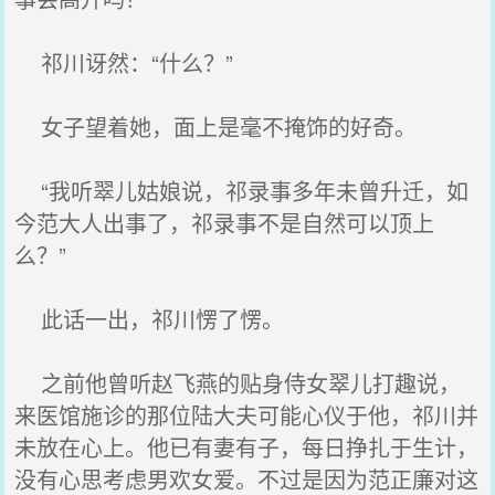
祁川讶然：“什么？”
女子望着她，面上是毫不掩饰的好奇。
“我听翠儿姑娘说，祁录事多年未曾升迁，如
今范大人出事了，祁录事不是自然可以顶上
么？”
此话一出，祁川愣了愣。
之前他曾听赵飞燕的贴身侍女翠儿打趣说，
来医馆施诊的那位陆大夫可能心仪于他，祁川并
未放在心上。他已有妻有子，每日挣扎于生计，
没有心思考虑男欢女爱。不过是因为范正廉对这