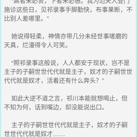
“高者未必贤，下者未必愚。我为范夫人登门
施诊这些日，见祁录事手脚勤快，布事果断，不
比别人差哪里。”
她说得轻柔，神情亦带几分未经世事嗟磨的
天真，烂漫得令人可笑。
“照祁录事这般说，人人都安于现状，岂不是
主子的子嗣世世代代就是主子，奴才的子嗣世世
代代就是奴才，活着还有什么奔头？”
如此大逆不道之言，祁川本能就想喝止，但
不知为何，话到嘴边，却没能说出口。
主子的子嗣世世代代就是主子，奴才的子嗣
世世代代就是奴才……