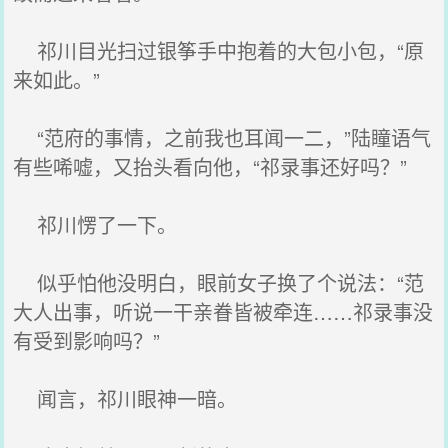
祁川目光扫过银筝手中抱着的大包小包，“原
来如此。”
“范府的事情，之前我也耳闻一二，”陆瞳语气
有些唏嘘，又抬头看向他，“祁录事还好吗？”
祁川愣了一下。
似乎怕他没明白，眼前女子换了个说法：“范
大人出事，听说一干亲眷皆被牵连……祁录事没
有受到影响吗？”
闻言，祁川眼神一暗。