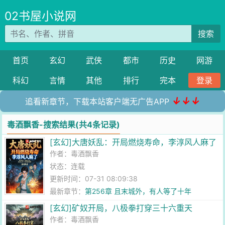
02书屋小说网
搜索
首页
玄幻
武侠
都市
历史
网游
科幻
言情
其他
排行
完本
登录
↓↓↓
追看新章节，下载本站客户端无广告APP
毒酒飘香-搜索结果(共4条记录)
[玄幻]大唐妖乱：开局燃烧寿命，李淳风人麻了
作者：
毒酒飘香
状态：连载
更新时间：07-31 08:09:38
最新章节：
第256章 且末城外，有人等了十年
[玄幻]矿奴开局，八极拳打穿三十六重天
作者：
毒酒飘香