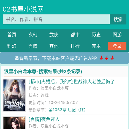
02书屋小说网
搜索
首页
玄幻
武侠
都市
历史
网游
科幻
言情
其他
排行
完本
登录
↓↓↓
追看新章节，下载本站客户端无广告APP
浪里小白龙本尊-搜索结果(共2条记录)
[都市]离婚后，我的绝世战神大老婆后悔了
作者：
浪里小白龙本尊
状态：连载
更新时间：10-26 15:57:07
最新章节：
第1053章 后记（终）
[言情]夜色迷人
作者：
浪里小白龙本尊