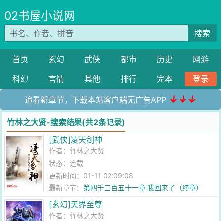
02书屋小说网
搜索
首页
玄幻
武侠
都市
历史
网游
科幻
言情
其他
排行
完本
登录
↓↓↓
追看新章节，下载本站客户端无广告APP
竹林之大贤-搜索结果(共2条记录)
[武侠]凌天剑神
作者：
竹林之大贤
状态：连载
更新时间：01-11 02:09:08
最新章节：
第四千三百五十一章 我回来了（终章）
[玄幻]天界至尊
作者：
竹林之大贤