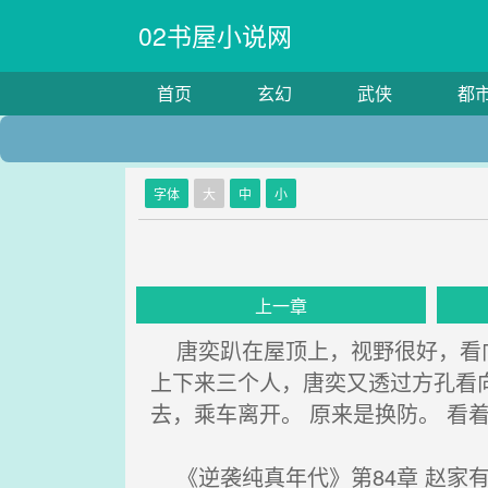
02书屋小说网
首页
玄幻
武侠
都
字体
大
中
小
上一章
唐奕趴在屋顶上，视野很好，看向
上下来三个人，唐奕又透过方孔看
去，乘车离开。 原来是换防。 看着
《逆袭纯真年代》第84章 赵家有