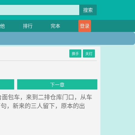
搜索
他
排行
完本
登录
换手
关灯
下一章
面包车，来到二排仓库门口，从车
两句，新来的三人留下，原本的出