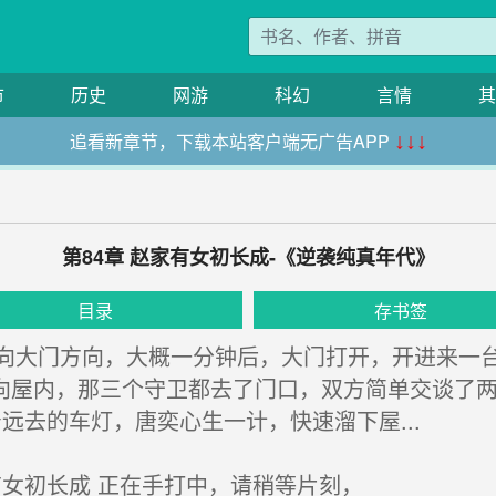
市
历史
网游
科幻
言情
其
追看新章节，下载本站客户端无广告APP
↓↓↓
第84章 赵家有女初长成-《逆袭纯真年代》
目录
存书签
大门方向，大概一分钟后，大门打开，开进来一台
向屋内，那三个守卫都去了门口，双方简单交谈了
远去的车灯，唐奕心生一计，快速溜下屋...
女初长成 正在手打中，请稍等片刻，