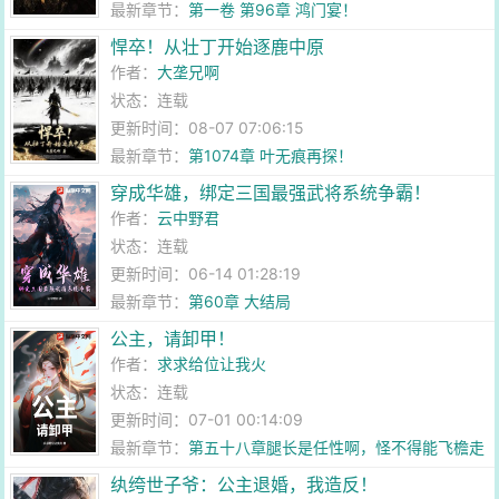
最新章节：
第一卷 第96章 鸿门宴！
悍卒！从壮丁开始逐鹿中原
作者：
大垄兄啊
状态：连载
更新时间：08-07 07:06:15
最新章节：
第1074章 叶无痕再探！
穿成华雄，绑定三国最强武将系统争霸！
作者：
云中野君
状态：连载
更新时间：06-14 01:28:19
最新章节：
第60章 大结局
公主，请卸甲！
作者：
求求给位让我火
状态：连载
更新时间：07-01 00:14:09
最新章节：
第五十八章腿长是任性啊，怪不得能飞檐走
壁
纨绔世子爷：公主退婚，我造反！