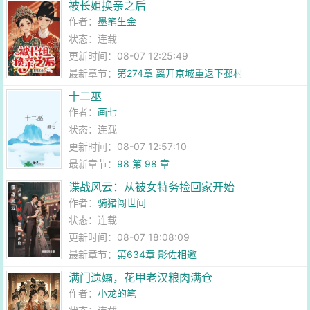
被长姐换亲之后
作者：
墨笔生金
状态：连载
更新时间：08-07 12:25:49
最新章节：
第274章 离开京城重返下邳村
十二巫
作者：
画七
状态：连载
更新时间：08-07 12:57:10
最新章节：
98 第 98 章
谍战风云：从被女特务捡回家开始
作者：
骑猪闯世间
状态：连载
更新时间：08-07 18:08:09
最新章节：
第634章 影佐相邀
满门遗孀，花甲老汉粮肉满仓
作者：
小龙的笔