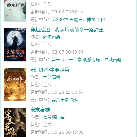
状态：连载
更新时间：08-04 23:58:14
最新章节：
第200章 天魔王，神罚（下）
穿越戍边：我从炮灰辅卒一路封王
作者：
萨尔南斯
状态：连载
更新时间：08-07 00:10:55
最新章节：
第一百三十二章 洞悉阴局，立威南疆
乐门那些事穿越篇
作者：
一只超酱
状态：连载
更新时间：06-23 23:00:57
最新章节：
第八十章 夜伏
宋末枭雄
作者：
七号棋牌室
状态：连载
更新时间：06-26 08:15:08