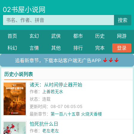
02书屋小说网
搜索
首页
玄幻
武侠
都市
历史
网游
科幻
言情
其他
排行
完本
登录
↓↓↓
追看新章节，下载本站客户端无广告APP
历史小说列表
诸天：从时间停止器开始
作者：
上善若无水
状态：连载
更新时间：08-07 06:05:05
最新章节：
第一百八十五章 火烧天香楼
怕死抗什么日
作者：
老左老左