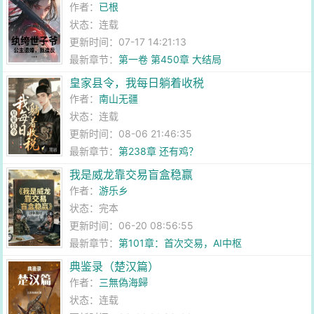
作者：
已根
状态：连载
更新时间：07-17 14:21:13
最新章节：
第一卷 第450章 大结局
皇家县令，我每日躺着收税
作者：
南山无疆
状态：连载
更新时间：08-06 21:46:35
最新章节：
第238章 还有鸡？
我是威龙靠交易盲盒稳赢
作者：
游乐乡
状态：完本
更新时间：06-20 08:56:55
最新章节：
第101章：首次交易，AI中枢
典鉴录（楚汉篇）
作者：
三無偽海歸
状态：连载