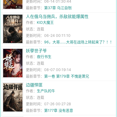
更新时间：06-14 01:30:44
最新章节：
第37章 乌江自刎
人在俄乌当佣兵，杀敌就能爆属性
作者：
KID大魔王
状态：连载
更新时间：06-24 00:11:10
最新章节：
96，大哥……大哥在战场上转起来了？！！
妖孽世子爷
作者：
夜行书生
状态：连载
更新时间：08-07 00:19:14
最新章节：
第一卷 第179章 不愧是萧兄
边疆悍匪
作者：
生产队的牛
状态：连载
更新时间：07-26 00:27:28
最新章节：
第177章 没有恶意