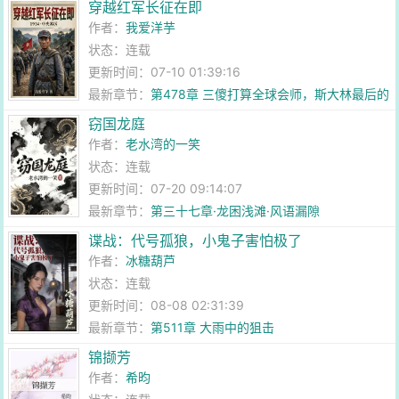
穿越红军长征在即
作者：
我爱洋芋
状态：连载
更新时间：07-10 01:39:16
最新章节：
第478章 三傻打算全球会师，斯大林最后的
底牌！
窃国龙庭
作者：
老水湾的一笑
状态：连载
更新时间：07-20 09:14:07
最新章节：
第三十七章·龙困浅滩·风语漏隙
谍战：代号孤狼，小鬼子害怕极了
作者：
冰糖葫芦
状态：连载
更新时间：08-08 02:31:39
最新章节：
第511章 大雨中的狙击
锦撷芳
作者：
希昀