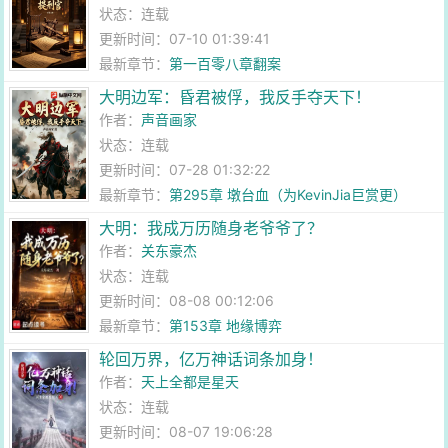
状态：连载
更新时间：07-10 01:39:41
最新章节：
第一百零八章翻案
大明边军：昏君被俘，我反手夺天下！
作者：
声音画家
状态：连载
更新时间：07-28 01:32:22
最新章节：
第295章 墩台血（为KevinJia巨赏更）
大明：我成万历随身老爷爷了？
作者：
关东豪杰
状态：连载
更新时间：08-08 00:12:06
最新章节：
第153章 地缘博弈
轮回万界，亿万神话词条加身！
作者：
天上全都是星天
状态：连载
更新时间：08-07 19:06:28