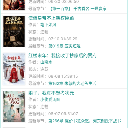
更新时间：06-30 02:06:50
最新章节：
【第一百章】 千古昏名.一世赢家
傀儡皇帝不上朝权臣跪
作者：
笔下如风
状态：连载
更新时间：07-10 01:39:29
最新章节：
第015章 压灾短胜
红楼末年：我接收了抄家后的贾府
作者：
山南水
状态：连载
更新时间：08-08 15:39:15
最新章节：
第162章 朱慈的大老爷生活
娘子，我真不想考状元
作者：
小俊爱汤圆
状态：连载
更新时间：08-07 09:51:07
最新章节：
第266章 廉价书惹众怒，河东谢氏下战书