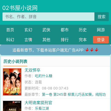
02书屋小说网
搜索
首页
玄幻
武侠
都市
历史
网游
科幻
言情
其他
排行
完本
登录
↓↓↓
追看新章节，下载本站客户端无广告APP
历史小说列表
无双悍卒
作者：
吃的什么糖
状态：连载
更新时间：08-08 00:37:43
最新章节：
第一卷 第245章 柳熏儿巧舌如簧，纯阳功
下半部曝光！
大明诡案提刑官
作者：
乐看江湖