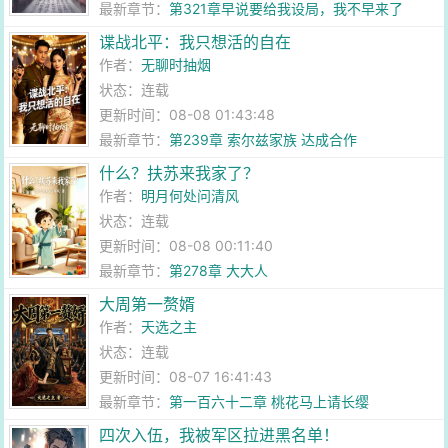
最新章节：
第321章早说要给我设局，我不早来了
谍战北平：我只想活的自在
作者：
无聊时抽烟
状态：连载
更新时间：08-08 01:43:48
最新章节：
第239章 索尔兹家族 达成合作
什么？扶苏来我家了？
作者：
明月何处问清风
状态：连载
更新时间：08-08 00:11:40
最新章节：
第278章 大大人
大周第一赘婿
作者：
天选之主
状态：连载
更新时间：08-07 16:41:43
最新章节：
第一百六十二章 桃花马上请长缨
四次入伍，我被军区拉进黑名单！