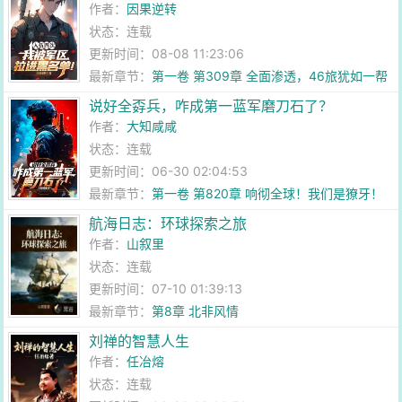
作者：
因果逆转
状态：连载
更新时间：08-08 11:23:06
最新章节：
第一卷 第309章 全面渗透，46旅犹如一帮
新兵蛋子！
说好全孬兵，咋成第一蓝军磨刀石了？
作者：
大知咸咸
状态：连载
更新时间：06-30 02:04:53
最新章节：
第一卷 第820章 响彻全球！我们是獠牙！
航海日志：环球探索之旅
作者：
山叙里
状态：连载
更新时间：07-10 01:39:13
最新章节：
第8章 北非风情
刘禅的智慧人生
作者：
任冶熔
状态：连载